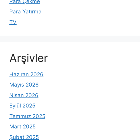
Para Çekme
Para Yatırma
TV
Arşivler
Haziran 2026
Mayıs 2026
Nisan 2026
Eylül 2025
Temmuz 2025
Mart 2025
Şubat 2025