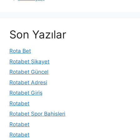
Son Yazılar
Rota Bet
Rotabet Şikayet
Rotabet Güncel
Rotabet Adresi
Rotabet Giriş
Rotabet
Rotabet Spor Bahisleri
Rotabet
Rotabet