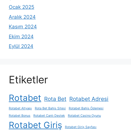
Ocak 2025
Aralık 2024
Kasım 2024
Ekim 2024
Eylül 2024
Etiketler
Rotabet
Rota Bet
Rotabet Adresi
Rotabet Altyapı
Rota Bet Bahis Sitesi
Rotabet Bahis Ödemesi
Rotabet Bonus
Rotabet Canlı Destek
Rotabet Casino Oyunu
Rotabet Giriş
Rotabet Giriş Sayfası