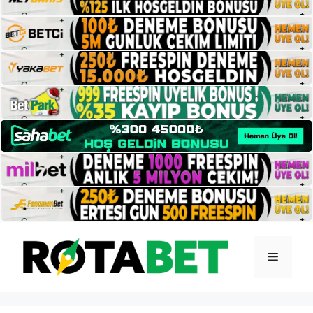
İçeriğe
atla
Menü