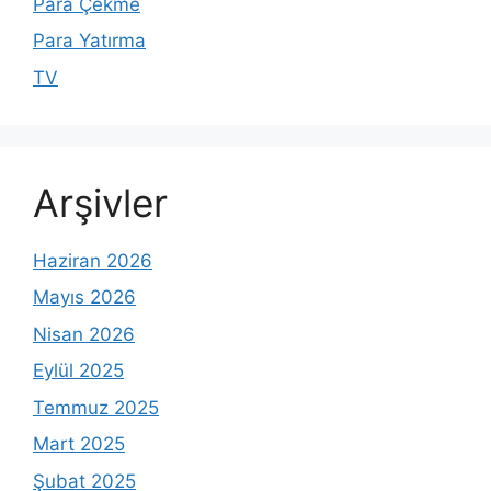
Para Çekme
Para Yatırma
TV
Arşivler
Haziran 2026
Mayıs 2026
Nisan 2026
Eylül 2025
Temmuz 2025
Mart 2025
Şubat 2025