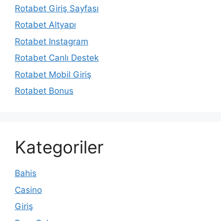
Rotabet Giriş Sayfası
Rotabet Altyapı
Rotabet Instagram
Rotabet Canlı Destek
Rotabet Mobil Giriş
Rotabet Bonus
Kategoriler
Bahis
Casino
Giriş