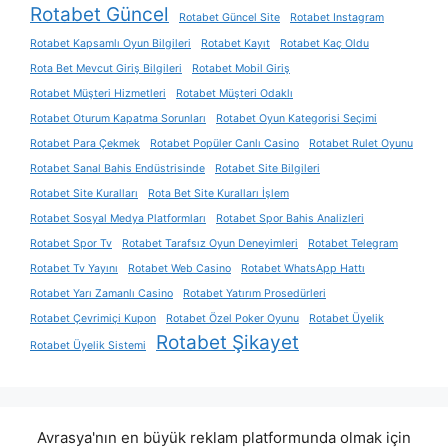
Rotabet Güncel
Rotabet Güncel Site
Rotabet Instagram
Rotabet Kapsamlı Oyun Bilgileri
Rotabet Kayıt
Rotabet Kaç Oldu
Rota Bet Mevcut Giriş Bilgileri
Rotabet Mobil Giriş
Rotabet Müşteri Hizmetleri
Rotabet Müşteri Odaklı
Rotabet Oturum Kapatma Sorunları
Rotabet Oyun Kategorisi Seçimi
Rotabet Para Çekmek
Rotabet Popüler Canlı Casino
Rotabet Rulet Oyunu
Rotabet Sanal Bahis Endüstrisinde
Rotabet Site Bilgileri
Rotabet Site Kuralları
Rota Bet Site Kuralları İşlem
Rotabet Sosyal Medya Platformları
Rotabet Spor Bahis Analizleri
Rotabet Spor Tv
Rotabet Tarafsız Oyun Deneyimleri
Rotabet Telegram
Rotabet Tv Yayını
Rotabet Web Casino
Rotabet WhatsApp Hattı
Rotabet Yarı Zamanlı Casino
Rotabet Yatırım Prosedürleri
Rotabet Çevrimiçi Kupon
Rotabet Özel Poker Oyunu
Rotabet Üyelik
Rotabet Şikayet
Rotabet Üyelik Sistemi
Avrasya'nın en büyük reklam platformunda olmak için