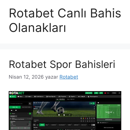
Rotabet Canlı Bahis
Olanakları
Rotabet Spor Bahisleri
Nisan 12, 2026
yazar
Rotabet