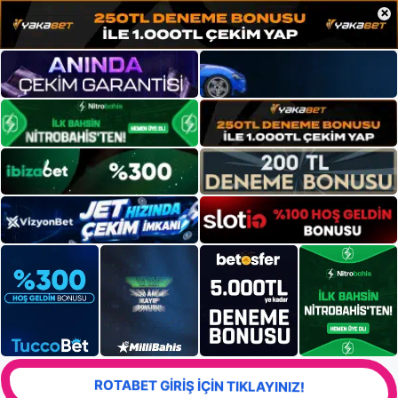
×
ROTABET GİRİŞ İÇİN TIKLAYINIZ!