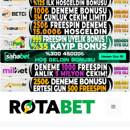
İçeriğe
atla
Menü