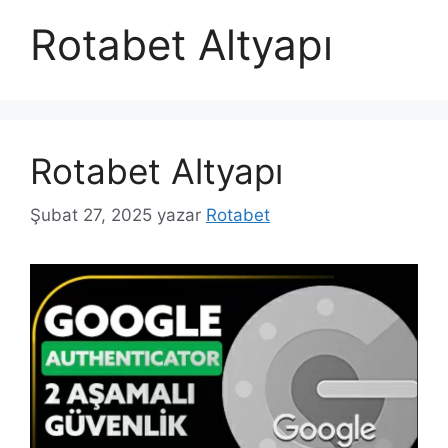
Rotabet Altyapı
Rotabet Altyapı
Şubat 27, 2025
yazar
Rotabet