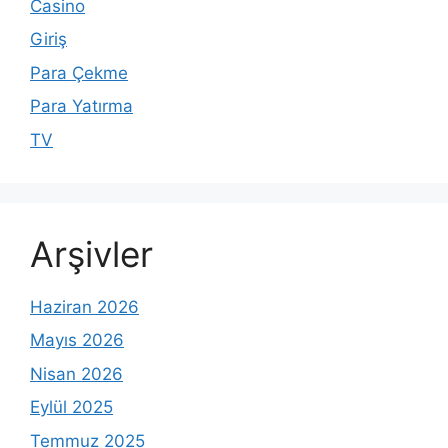
Casino
Giriş
Para Çekme
Para Yatırma
TV
Arşivler
Haziran 2026
Mayıs 2026
Nisan 2026
Eylül 2025
Temmuz 2025