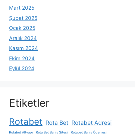
Mart 2025
Şubat 2025
Ocak 2025
Aralık 2024
Kasım 2024
Ekim 2024
Eylül 2024
Etiketler
Rotabet
Rota Bet
Rotabet Adresi
Rotabet Altyapı
Rota Bet Bahis Sitesi
Rotabet Bahis Ödemesi