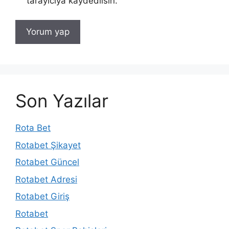
tarayıcıya kaydedilsin.
Son Yazılar
Rota Bet
Rotabet Şikayet
Rotabet Güncel
Rotabet Adresi
Rotabet Giriş
Rotabet