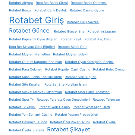
Rotabet Altyapı
Rota Bet Bahis Sitesi
Rotabet Bahis Ödemesi
Rotabet Bonus
Rotabet Canlı Destek
Rotabet Casino Oyunu
Rotabet Giriş
Rotabet Giriş Sayfası
Rotabet Güncel
Rotabet Güncel Site
Rotabet Instagram
Rotabet Kapsamlı Oyun Bilgileri
Rotabet Kayıt
Rotabet Kaç Oldu
Rota Bet Mevcut Giriş Bilgileri
Rotabet Mobil Giriş
Rotabet Müşteri Hizmetleri
Rotabet Müşteri Odaklı
Rotabet Oturum Kapatma Sorunları
Rotabet Oyun Kategorisi Seçimi
Rotabet Para Çekmek
Rotabet Popüler Canlı Casino
Rotabet Rulet Oyunu
Rotabet Sanal Bahis Endüstrisinde
Rotabet Site Bilgileri
Rotabet Site Kuralları
Rota Bet Site Kuralları İşlem
Rotabet Sosyal Medya Platformları
Rotabet Spor Bahis Analizleri
Rotabet Spor Tv
Rotabet Tarafsız Oyun Deneyimleri
Rotabet Telegram
Rotabet Tv Yayını
Rotabet Web Casino
Rotabet WhatsApp Hattı
Rotabet Yarı Zamanlı Casino
Rotabet Yatırım Prosedürleri
Rotabet Çevrimiçi Kupon
Rotabet Özel Poker Oyunu
Rotabet Üyelik
Rotabet Şikayet
Rotabet Üyelik Sistemi