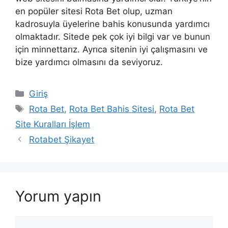
en popüler sitesi Rota Bet olup, uzman
kadrosuyla üyelerine bahis konusunda yardımcı
olmaktadır. Sitede pek çok iyi bilgi var ve bunun
için minnettarız. Ayrıca sitenin iyi çalışmasını ve
bize yardımcı olmasını da seviyoruz.
Kategoriler
Giriş
Etiketler
Rota Bet
,
Rota Bet Bahis Sitesi
,
Rota Bet
Site Kuralları İşlem
Rotabet Şikayet
Yorum yapın
Yorum