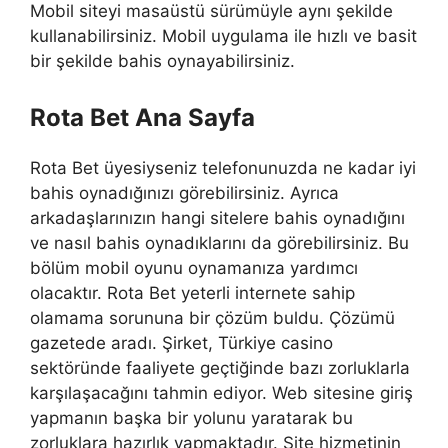
Mobil siteyi masaüstü sürümüyle aynı şekilde
kullanabilirsiniz. Mobil uygulama ile hızlı ve basit
bir şekilde bahis oynayabilirsiniz.
Rota Bet Ana Sayfa
Rota Bet üyesiyseniz telefonunuzda ne kadar iyi
bahis oynadığınızı görebilirsiniz. Ayrıca
arkadaşlarınızın hangi sitelere bahis oynadığını
ve nasıl bahis oynadıklarını da görebilirsiniz. Bu
bölüm mobil oyunu oynamanıza yardımcı
olacaktır. Rota Bet yeterli internete sahip
olamama sorununa bir çözüm buldu. Çözümü
gazetede aradı. Şirket, Türkiye casino
sektöründe faaliyete geçtiğinde bazı zorluklarla
karşılaşacağını tahmin ediyor. Web sitesine giriş
yapmanın başka bir yolunu yaratarak bu
zorluklara hazırlık yapmaktadır. Site hizmetinin