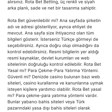
alırsınız. Rota Bet Betting, üç renkli ve siyah
arka planlı, sade ve net bir tasarıma sahiptir.
Rota Bet güvenilebilir mi? Ana sayfada şirketin
adı ve adresi gösteriliyor, ayrıca ehliyet de
mevcut. Ana sayfa size ihtiyacınız olan tüm
bilgileri gösterir. İsterseniz Türkçe görmeyi de
seçebilirsiniz. Ayrıca doğru olup olmadığını da
kontrol edebilirsiniz. Resmi bilgilerin yer aldığı
resmi kaynaklar, devlet kurumları ve web
sitelerinin doğruluğu kontrol edilebilir. Rota Bet
Yasal mı? Para Çekme-Para Yatırma Yöntemi.
Güvenli mi? Denizde casino bulunan bazı web
siteleri, casino kurallarına ve kanunlarına uymak
isteyen kişilere yardımcı olabilir. Rota Bet yasal
mı? Para çekme-para yatırma yöntemi vardır.
Bunlar yabancı bahis siteleri veya Türk
pazarındaki yasa dışı bahis siteleri olarak