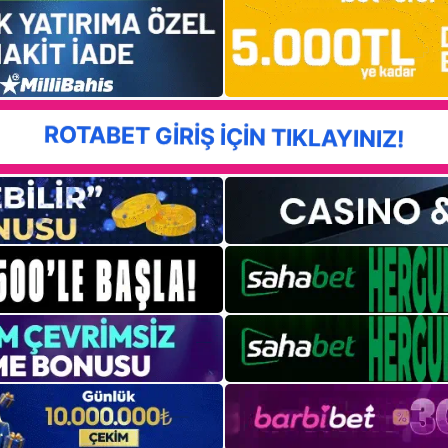
ROTABET GİRİŞ İÇİN TIKLAYINIZ!