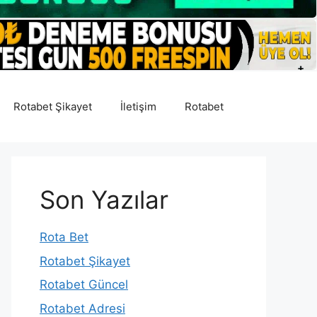
Rotabet Şikayet
İletişim
Rotabet
Son Yazılar
Rota Bet
Rotabet Şikayet
Rotabet Güncel
Rotabet Adresi