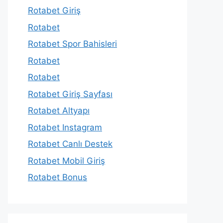
Rotabet Giriş
Rotabet
Rotabet Spor Bahisleri
Rotabet
Rotabet
Rotabet Giriş Sayfası
Rotabet Altyapı
Rotabet Instagram
Rotabet Canlı Destek
Rotabet Mobil Giriş
Rotabet Bonus