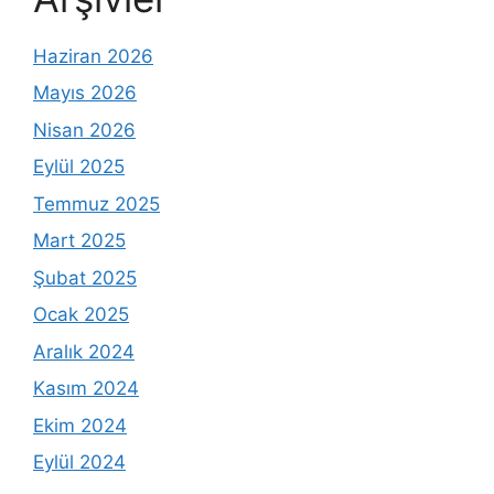
Haziran 2026
Mayıs 2026
Nisan 2026
Eylül 2025
Temmuz 2025
Mart 2025
Şubat 2025
Ocak 2025
Aralık 2024
Kasım 2024
Ekim 2024
Eylül 2024