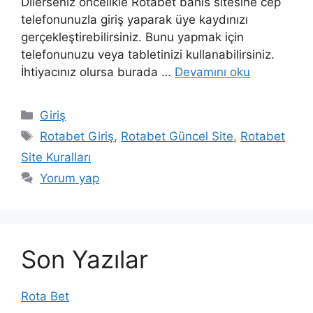
Dilerseniz öncelikle Rotabet bahis sitesine cep
telefonunuzla giriş yaparak üye kaydınızı
gerçekleştirebilirsiniz. Bunu yapmak için
telefonunuzu veya tabletinizi kullanabilirsiniz.
İhtiyacınız olursa burada …
Devamını oku
Kategoriler
Giriş
Etiketler
Rotabet Giriş
,
Rotabet Güncel Site
,
Rotabet
Site Kuralları
Yorum yap
Son Yazılar
Rota Bet