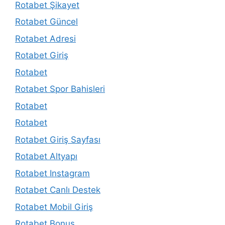
Rotabet Şikayet
Rotabet Güncel
Rotabet Adresi
Rotabet Giriş
Rotabet
Rotabet Spor Bahisleri
Rotabet
Rotabet
Rotabet Giriş Sayfası
Rotabet Altyapı
Rotabet Instagram
Rotabet Canlı Destek
Rotabet Mobil Giriş
Rotabet Bonus