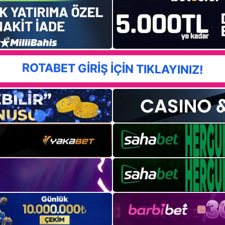
ROTABET GİRİŞ İÇİN TIKLAYINIZ!