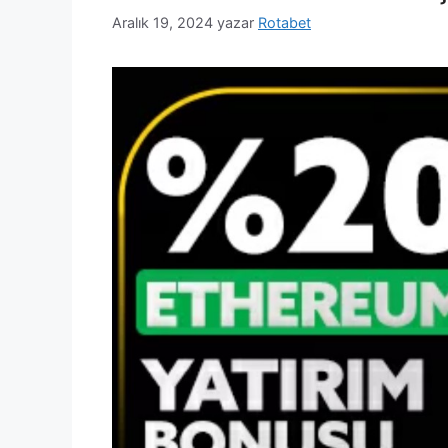
Aralık 19, 2024
yazar
Rotabet