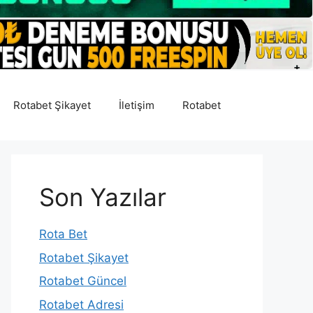
Rotabet Şikayet
İletişim
Rotabet
Son Yazılar
Rota Bet
Rotabet Şikayet
Rotabet Güncel
Rotabet Adresi