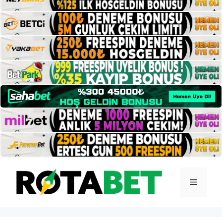
İçeriğe
atla
Menü