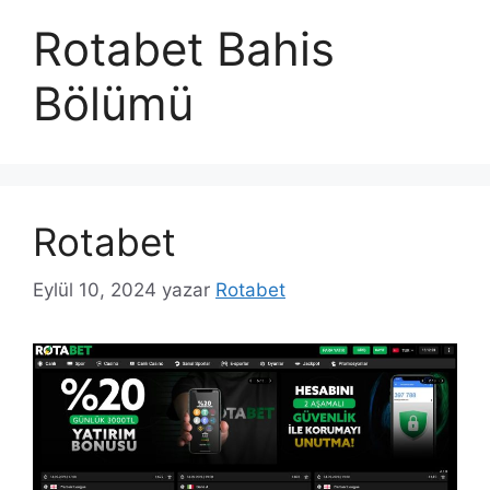
Rotabet Bahis
Bölümü
Rotabet
Eylül 10, 2024
yazar
Rotabet