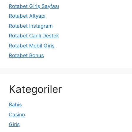
Rotabet Giriş Sayfası
Rotabet Altyapı
Rotabet Instagram
Rotabet Canlı Destek
Rotabet Mobil Giriş
Rotabet Bonus
Kategoriler
Bahis
Casino
Giriş