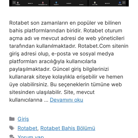
Rotabet son zamanların en popüler ve bilinen
bahis platformlarından biridir. Rotabet oturum
açma adı ve mevcut adresi de web yöneticileri
tarafından kullanılmaktadır. Rotabet.Com sitenin
giriş adresi olup, e-posta ve sosyal medya
platformları aracılığıyla kullanıcılarla
paylaşılmaktadır. Güncel giriş bilgilerinizi
kullanarak siteye kolaylıkla erişebilir ve hemen
üye olabilirsiniz. Bu seçeneklerin tümüne web
sitesinden ulaşılabilir. Site, mevcut
kullanıcılarına …
Devamını oku
Kategoriler
Giriş
Etiketler
Rotabet
,
Rotabet Bahis Bölümü
Yorum yap