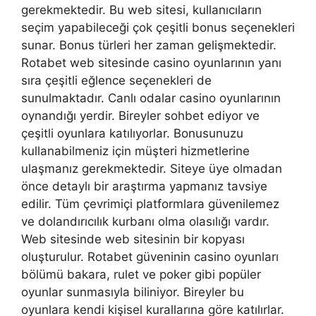
gerekmektedir. Bu web sitesi, kullanıcıların
seçim yapabileceği çok çeşitli bonus seçenekleri
sunar. Bonus türleri her zaman gelişmektedir.
Rotabet web sitesinde casino oyunlarının yanı
sıra çeşitli eğlence seçenekleri de
sunulmaktadır. Canlı odalar casino oyunlarının
oynandığı yerdir. Bireyler sohbet ediyor ve
çeşitli oyunlara katılıyorlar. Bonusunuzu
kullanabilmeniz için müşteri hizmetlerine
ulaşmanız gerekmektedir. Siteye üye olmadan
önce detaylı bir araştırma yapmanız tavsiye
edilir. Tüm çevrimiçi platformlara güvenilemez
ve dolandırıcılık kurbanı olma olasılığı vardır.
Web sitesinde web sitesinin bir kopyası
oluşturulur. Rotabet güveninin casino oyunları
bölümü bakara, rulet ve poker gibi popüler
oyunlar sunmasıyla biliniyor. Bireyler bu
oyunlara kendi kişisel kurallarına göre katılırlar.