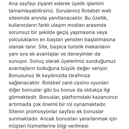
Ana sayfayı ziyaret ederek üyelik işlemini
tamamlayabilirsiniz. Sorularınız Rotabet web
sitesinde anında yanıtlanacaktır. Bu özellik,
kullanıcıların farklı ulaşım modları arasında
sorunsuz bir şekilde geçiş yapmasına veya
yolculuklarını en baştan yeniden başlatmasına
olanak tanır. Site, başlıca turistik mekanların
yanı sıra ek avantajlar ve deneyimler de
sunuyor. Sonuç olarak üyelerimiz sunduğumuz
avantajların bolluğuna büyük değer veriyor.
Bonusunuz ilk kaydınızda tarafınıza
sağlanacaktır.
Rotabet canlı casino oyunları
diğer bonuslar gibi bu bonus da oldukça ilgi
görmektedir. Bonuslar, platformdaki kazancınızı
artırmada çok önemli bir rol oynamaktadır.
Sitenin promosyonlar sayfası ek bonuslar
sunmaktadır. Ancak bonustan yararlanmak için
müşteri hizmetlerine bilgi verilmesi